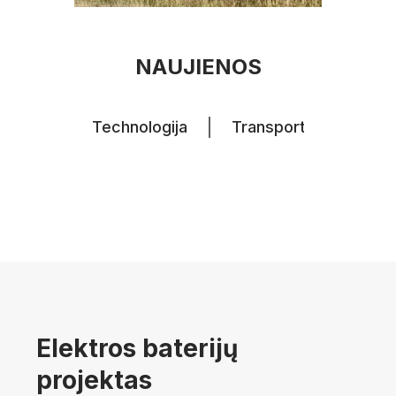
NAUJIENOS
Technologija
Transportas
Dro
Elektros baterijų
projektas