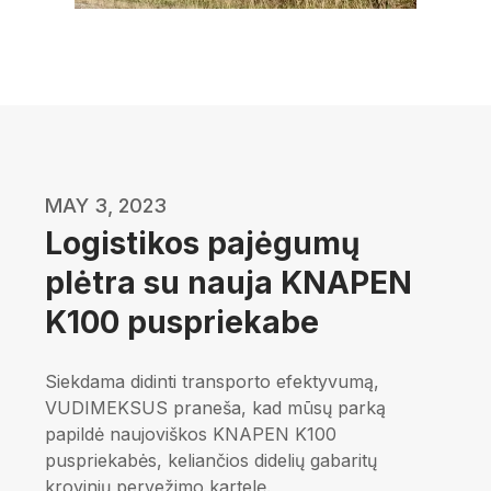
MAY 3, 2023
Logistikos pajėgumų
plėtra su nauja KNAPEN
K100 puspriekabe
Siekdama didinti transporto efektyvumą,
VUDIMEKSUS praneša, kad mūsų parką
papildė naujoviškos KNAPEN K100
puspriekabės, keliančios didelių gabaritų
krovinių pervežimo kartelę.