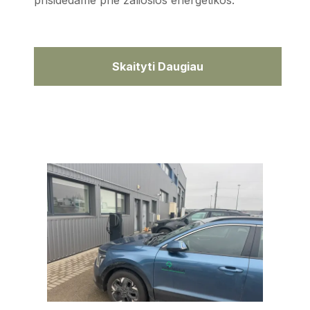
prisidedame prie žaliosios energetikos.
Skaityti Daugiau