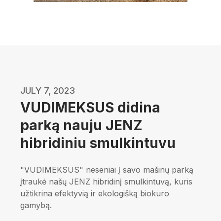
JULY 7, 2023
VUDIMEKSUS didina
parką nauju JENZ
hibridiniu smulkintuvu
"VUDIMEKSUS" neseniai į savo mašinų parką
įtraukė našų JENZ hibridinį smulkintuvą, kuris
užtikrina efektyvią ir ekologišką biokuro
gamybą.